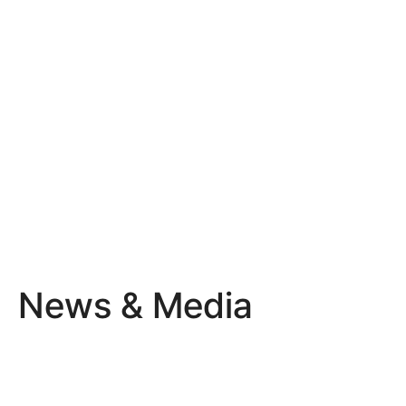
w More
View More
APS
ME
생산제조실행 고도화
제조
News & Media
창원강소기업협의회 제6기 임원진