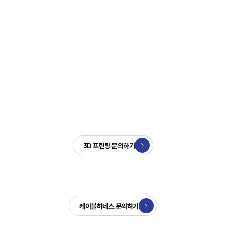
출범
대한적십자사 경남지사, 대건테크 등
기업 4개사에 ESG확인패 수여
2026-07-29
2026-07-29
KETI 동남권지역본부 '제조 DX 지원
㈜대건테크 신대웅씨, '할머니 생각하
센터', 기계·방산 AX 거점으로 우뚝
며' 매년 이어가는 따뜻한 나눔 실천
2026-07-29
2026-07-08
3D프린팅 시제품 문의
3D 프린팅 문의하기
3D 프린팅 문의하기
케이블하네스 시제품 문의
케이블하네스 문의하기
케이블하네스 문의하기